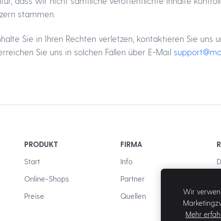
r, dass wir nicht sämtliche veröffentlichte Inhalte kontrol
tzern stammen.
 Inhalte Sie in Ihren Rechten verletzen, kontaktieren Sie 
rreichen Sie uns in solchen Fällen über E-Mail
support@mo
PRODUKT
FIRMA
R
Start
Info
D
Online-Shops
Partner
Wir verwend
Preise
Quellen
M
Marketingzw
Mehr erfah