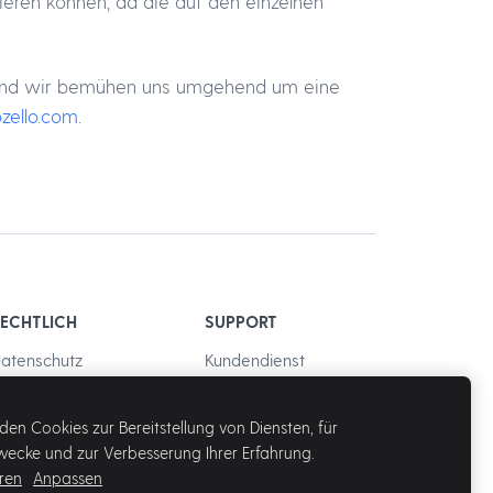
lieren können, da die auf den einzelnen
uns und wir bemühen uns umgehend um eine
zello.com
.
ECHTLICH
SUPPORT
atenschutz
Kundendienst
AGB
en Cookies zur Bereitstellung von Diensten, für
issbrauch
ecke und zur Verbesserung Ihrer Erfahrung.
ren
Anpassen