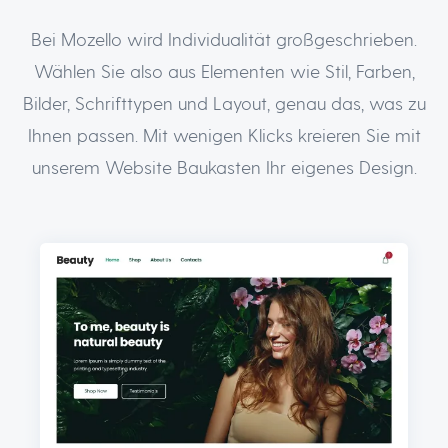
Bei Mozello wird Individualität großgeschrieben.
Wählen Sie also aus Elementen wie Stil, Farben,
Bilder, Schrifttypen und Layout, genau das, was zu
Ihnen passen. Mit wenigen Klicks kreieren Sie mit
unserem Website Baukasten Ihr eigenes Design.