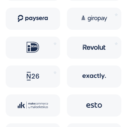
*
*
*
*